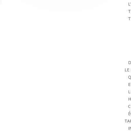
L
T
T
D
LE
Q
E
L
H
C
É
TA
I