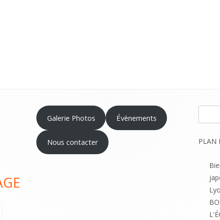
GLES DU DOJO)
HISTOIRE DU KARATÉ
OBJECTIFS DU CLUB LYONNAIS
COMPÉTITION DE KARATÉ
COURS ADOS & ADULTES DÉBUTANTS
OU AVANCÉS
ÉQUIPEMENT DU KARATÉKA
PARTENAIRES & SPONSORS
Recher
Galerie Photos
Évènements
PLAN 
Nous contacter
Bi
jap
AGE
Lyo
BO
L'