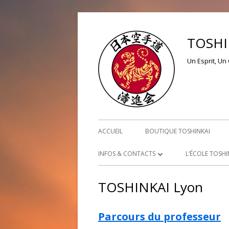
Aller
au
TOSHI
contenu
Un Esprit, Un 
Menu
ACCUEIL
BOUTIQUE TOSHINKAI
principal
INFOS & CONTACTS
L’ÉCOLE TOSHI
NOUS CONTACTER
L’ORIGINE
TOSHINKAI Lyon
PLAN D’ACCÈS
TOSHINKAI T
Parcours du professeur
TOSHINKAI L