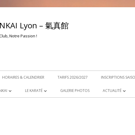
NKAI Lyon – 氣真館
Club, Notre Passion !
HORAIRES & CALENDRIER
TARIFS 2026/2027
INSCRIPTIONS SAIS
NKAI
LE KARATÉ
GALERIE PHOTOS
ACTUALITÉ
QU’EST-CE QUE LE KARATÉ ?
NEWS – ACTUALITÉ
OKYO
EDUCATION & VALEURS
RETROUVEZ-NOUS
YON
LES 20 PRÉCEPTES DU KARATÉ
PARCOURS DU PROFESSEUR
PROTOCOLE SANIT