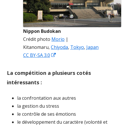
Nippon Budokan
Crédit photo
Morio
|
Kitanomaru,
Chiyoda
,
Tokyo
,
Japan
O
CC BY-SA 3.0
u
v
La compétition a plusieurs cotés
r
intéressants :
i
r
la confrontation aux autres
d
la gestion du stress
a
le contrôle de ses émotions
n
le développement du caractère (volonté et
s