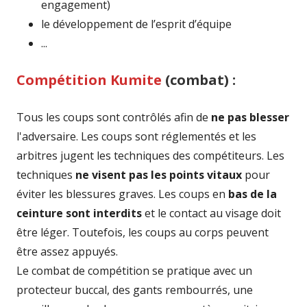
engagement)
u
le développement de l’esprit d’équipe
n
...
e
n
Compétition Kumite
(combat) :
o
u
Tous les coups sont contrôlés afin de
ne pas blesser
v
l'adversaire. Les coups sont réglementés et les
e
arbitres jugent les techniques des compétiteurs. Les
l
techniques
ne visent pas les points vitaux
pour
l
éviter les blessures graves. Les coups en
bas de la
e
ceinture sont interdits
et le contact au visage doit
f
être léger. Toutefois, les coups au corps peuvent
e
être assez appuyés.
n
Le combat de compétition se pratique avec un
ê
protecteur buccal, des gants rembourrés, une
t