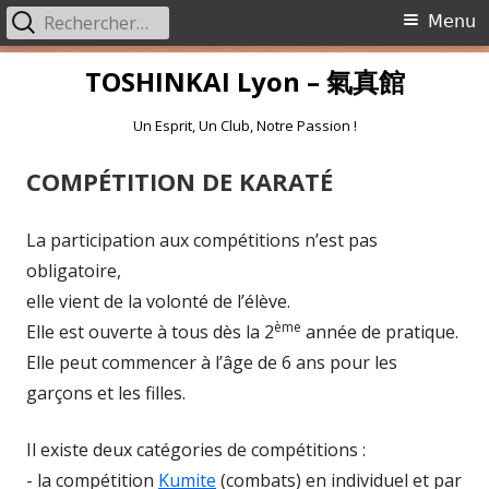
Rechercher :
Menu
Menu
principal
Aller
TOSHINKAI Lyon – 氣真館
au
contenu
Un Esprit, Un Club, Notre Passion !
COMPÉTITION DE KARATÉ
La participation aux compétitions n’est pas
obligatoire,
elle vient de la volonté de l’élève.
ème
Elle est ouverte à tous dès la 2
année de pratique.
Elle peut commencer à l’âge de 6 ans pour les
garçons et les filles.
Il existe deux catégories de compétitions :
- la compétition
Kumite
(combats) en individuel et par