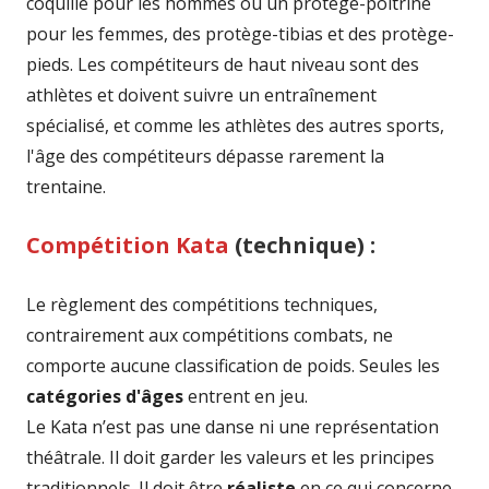
coquille pour les hommes ou un protège-poitrine
r
pour les femmes, des protège-tibias et des protège-
e
pieds. Les compétiteurs de haut niveau sont des
athlètes et doivent suivre un entraînement
spécialisé, et comme les athlètes des autres sports,
l'âge des compétiteurs dépasse rarement la
trentaine.
Compétition Kata
(technique) :
Le règlement des compétitions techniques,
contrairement aux compétitions combats, ne
comporte aucune classification de poids. Seules les
catégories d'âges
entrent en jeu.
Le Kata n’est pas une danse ni une représentation
théâtrale. Il doit garder les valeurs et les principes
traditionnels. Il doit être
réaliste
en ce qui concerne