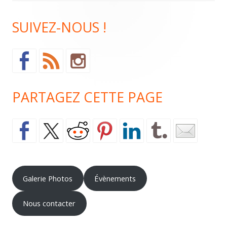
Contenu
SUIVEZ-NOUS !
du
pied
de
page
PARTAGEZ CETTE PAGE
Galerie Photos
Évènements
Nous contacter