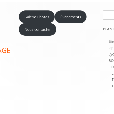
Recher
Galerie Photos
Évènements
PLAN 
Nous contacter
Bi
jap
AGE
Lyo
BO
L'
L
T
T