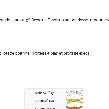
GLES DU DOJO)
HISTOIRE DU KARATÉ
OBJECTIFS DU CLUB LYONNAIS
COMPÉTITION DE KARATÉ
COURS ADOS & ADULTES DÉBUTANTS
ppelé "karate-gi" (avec un T-shirt blanc en dessous pour le
OU AVANCÉS
ÉQUIPEMENT DU KARATÉKA
PARTENAIRES & SPONSORS
protège poitrine, protège-tibias et protège-pieds.