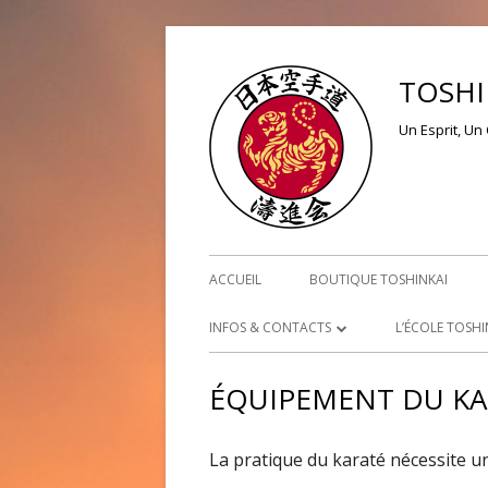
Aller
au
TOSHI
contenu
Un Esprit, Un 
Menu
ACCUEIL
BOUTIQUE TOSHINKAI
principal
INFOS & CONTACTS
L’ÉCOLE TOSHI
NOUS CONTACTER
L’ORIGINE
ÉQUIPEMENT DU KA
PLAN D’ACCÈS
TOSHINKAI T
La pratique du karaté nécessite un
TOSHINKAI L