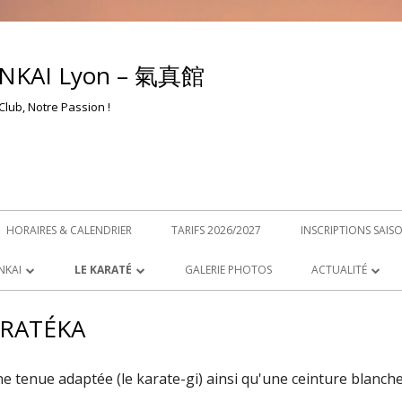
NKAI Lyon – 氣真館
Club, Notre Passion !
HORAIRES & CALENDRIER
TARIFS 2026/2027
INSCRIPTIONS SAIS
NKAI
LE KARATÉ
GALERIE PHOTOS
ACTUALITÉ
QU’EST-CE QUE LE KARATÉ ?
NEWS – ACTUALIT
RATÉKA
OKYO
EDUCATION & VALEURS
RETROUVEZ-NOUS
e tenue adaptée (le karate-gi) ainsi qu'une ceinture blanch
YON
LES 20 PRÉCEPTES DU KARATÉ
PARCOURS DU PROFESSEUR
PROTOCOLE SANI