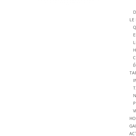
D
LE
Q
E
L
H
C
É
TA
I
T
N
P
V
HO
GA
AC