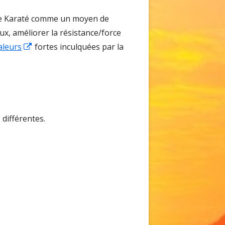
 le Karaté comme un moyen de
ux, améliorer la résistance/force
Ouvrir
aleurs
fortes inculquées par la
dans
une
nouvelle
fenêtre
 différentes.