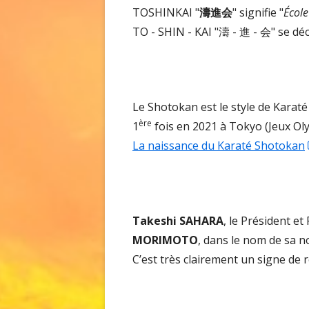
TOSHINKAI "
濤進会
" signifie "
École
TO - SHIN - KAI "濤 - 進 - 会" se déc
Le Shotokan est le style de Karat
ère
1
fois en 2021 à Tokyo (Jeux Oly
La naissance du Karaté Shotokan
Takeshi SAHARA
, le Président e
MORIMOTO
, dans le nom de sa no
C’est très clairement un signe de 