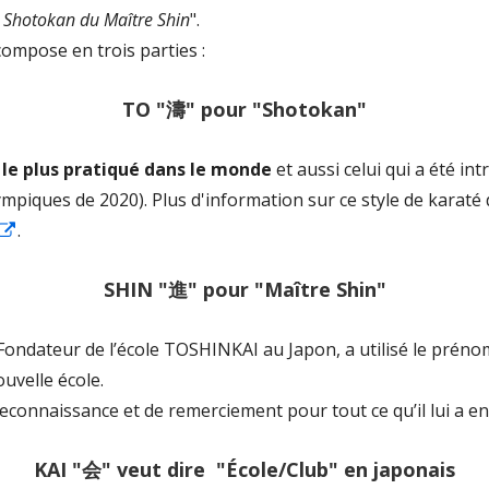
 Shotokan du Maître Shin
".
ompose en trois parties :
TO "濤" pour "Shotokan"
é
le plus pratiqué dans le monde
et aussi celui qui a été in
mpiques de 2020). Plus d'information sur ce style de karaté
Ouvrir
.
dans
SHIN "進" pour "Maître Shin"
une
nouvelle
t Fondateur de l’école TOSHINKAI au Japon, a utilisé le prén
fenêtre
uvelle école.
reconnaissance et de remerciement pour tout ce qu’il lui a e
KAI "会" veut dire "École/Club" en japonais