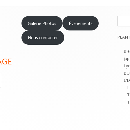
Recher
Galerie Photos
Évènements
PLAN 
Nous contacter
Bi
jap
AGE
Lyo
BO
L'
L
T
T