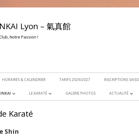
NKAI Lyon – 氣真館
Club, Notre Passion !
HORAIRES & CALENDRIER
TARIFS 2026/2027
INSCRIPTIONS SAIS
INKAI
LE KARATÉ
GALERIE PHOTOS
ACTUALITÉ
QU’EST-CE QUE LE KARATÉ ?
NEWS – ACTUALI
de Karaté
OKYO
EDUCATION & VALEURS
RETROUVEZ-NOU
e Shin
YON
LES 20 PRÉCEPTES DU KARATÉ
PARCOURS DU PROFESSEUR
PROTOCOLE SAN