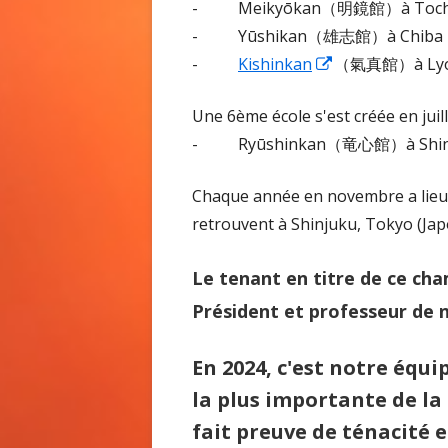
une
une
une
- Meikyōkan（明鏡館）à Tochi
nouvelle
nouvelle
nouvelle
- Yūshikan（雄志館）à Chiba
fenêtre
fenêtre
Ouvrir
fenêtre
-
Kishinkan
（氣真館）à Lyo
dans
Une 6ème école s'est créée en juil
une
- Ryūshinkan（竜心館）à Shinj
nouvelle
fenêtre
Chaque année en novembre a lieu l
retrouvent à Shinjuku, Tokyo (Japo
Le tenant en titre de ce cha
Président et professeur de
En 2024, c'est notre équ
la plus importante de l
fait preuve de ténacité e