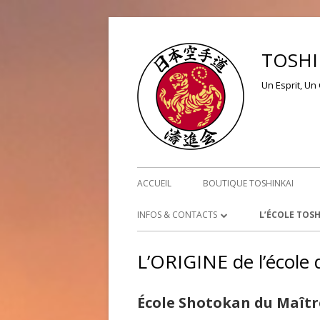
Aller
au
TOSHI
contenu
Un Esprit, Un 
Menu
ACCUEIL
BOUTIQUE TOSHINKAI
principal
INFOS & CONTACTS
L’ÉCOLE TOSH
NOUS CONTACTER
L’ORIGINE
L’ORIGINE de l’école 
PLAN D’ACCÈS
TOSHINKAI T
École Shotokan du Maîtr
TOSHINKAI L