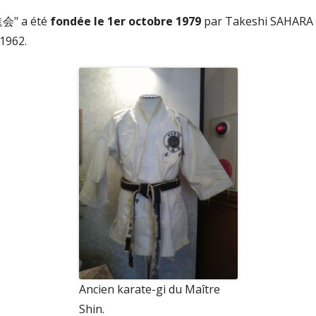
GLES DU DOJO)
HISTOIRE DU KARATÉ
OBJECTIFS DU CLUB LYONNAIS
進会" a été
fondée le 1er octobre 1979
par Takeshi SAHARA
1962.
COMPÉTITION DE KARATÉ
COURS ADOS & ADULTES DÉBUTANTS
OU AVANCÉS
ÉQUIPEMENT DU KARATÉKA
PARTENAIRES & SPONSORS
Ancien karate-gi du Maître
Shin.