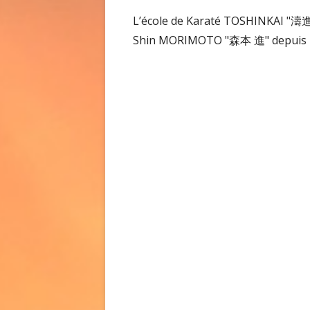
DOJO KUN (RÈ
L’école de Karaté TOSHINKAI "濤
Shin MORIMOTO "森本 進" depuis 