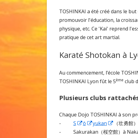
TOSHINKAI a été créé dans le but
promouvoir l'éducation, la croissa
physique, etc. Ce 'Kai' reprend l
pratique de cet art martial.
Karaté Shotokan à Ly
Au commencement, l’école TOSHINKAI
ème
TOSHINKAI Lyon fût le 5
club d
Plusieurs clubs rattachés
Chaque Dojo TOSHINKAI à son pr
Ouvrir
Ouvrir
Ouvrir
-
S
ō
yukan
（壮勇館）à 
dans
dans
dans
- Sakurakan（桜空館）à Nak